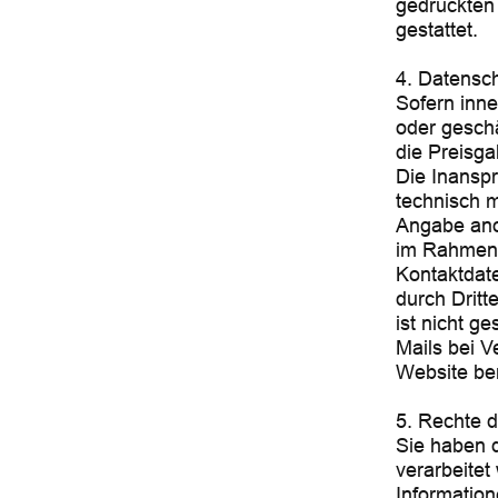
gedruckten 
gestattet.
4. Datensc
Sofern inne
oder geschä
die Preisga
Die Inansp
technisch 
Angabe ano
im Rahmen 
Kontaktdat
durch Dritt
ist nicht g
Mails bei V
Website be
5. Rechte 
Sie haben d
verarbeitet
Informatio