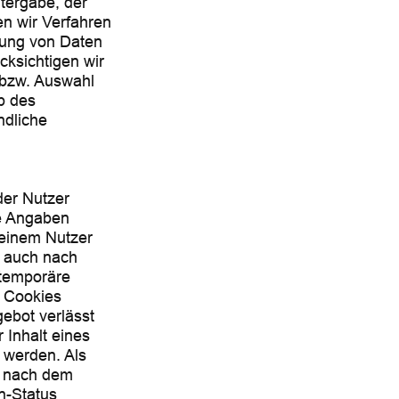
itergabe, der
en wir Verfahren
hung von Daten
cksichtigen wir
 bzw. Auswahl
p des
ndliche
der Nutzer
he Angaben
 einem Nutzer
r auch nach
 temporäre
n Cookies
ebot verlässt
 Inhalt eines
 werden. Als
h nach dem
n-Status