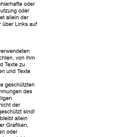
ehlerhafte oder
Nutzung oder
t allein der
r über Links auf
r verwendeten
chten, von ihm
nd Texte zu
en und Texte
te geschützten
immungen des
ligen
nicht der
eschützt sind!
leibt allein
er Grafiken,
en oder