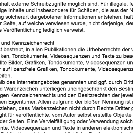
nhalt externe Schreibzugriffe möglich sind. Für illegale, f
ige Inhalte und insbesondere für Schäden, die aus der 
g solcherart dargebotener Informationen entstehen, hafte
r Seite, auf welche verwiesen wurde, nicht derjenige, de
e Veröffentlichung lediglich verweist.
- und Kennzeichenrecht
st bestrebt, in allen Publikationen die Urheberrechte de
afiken, Tondokumente, Videosequenzen und Texte zu bea
ellte Bilder, Grafiken, Tondokumente, Videosequenzen u
r auf lizenzfreie Grafiken, Tondokumente, Videosequenz
ifen.
alb des Internetangebotes genannten und ggf. durch Drit
d Warenzeichen unterliegen uneingeschränkt den Best
tigen Kennzeichenrechts und den Besitzrechten der jewei
en Eigentümer. Allein aufgrund der bloßen Nennung ist 
ziehen, dass Markenzeichen nicht durch Rechte Dritter g
t für veröffentlichte, vom Autor selbst erstellte Objekte b
der Seiten. Eine Vervielfältigung oder Verwendung solch
te, Videosequenzen und Texte in anderen elektronisch