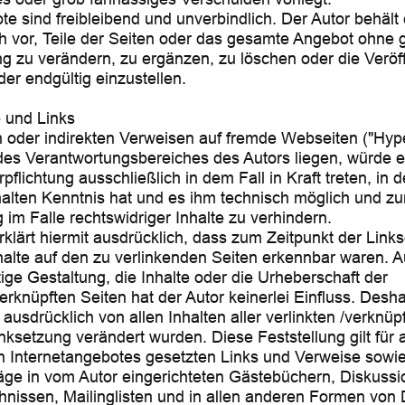
te sind freibleibend und unverbindlich. Der Autor behält 
h vor, Teile der Seiten oder das gesamte Angebot ohne 
 zu verändern, zu ergänzen, zu löschen oder die Veröf
der endgültig einzustellen.
 und Links
n oder indirekten Verweisen auf fremde Webseiten ("Hyper
des Verantwortungsbereiches des Autors liegen, würde e
pflichtung ausschließlich in dem Fall in Kraft treten, in 
alten Kenntnis hat und es ihm technisch möglich und z
 im Falle rechtswidriger Inhalte zu verhindern.
rklärt hiermit ausdrücklich, dass zum Zeitpunkt der Link
nhalte auf den zu verlinkenden Seiten erkennbar waren. Au
ige Gestaltung, die Inhalte oder die Urheberschaft der
verknüpften Seiten hat der Autor keinerlei Einfluss. Desha
 ausdrücklich von allen Inhalten aller verlinkten /verknüp
nksetzung verändert wurden. Diese Feststellung gilt für a
 Internetangebotes gesetzten Links und Verweise sowie
ge in vom Autor eingerichteten Gästebüchern, Diskussi
hnissen, Mailinglisten und in allen anderen Formen von