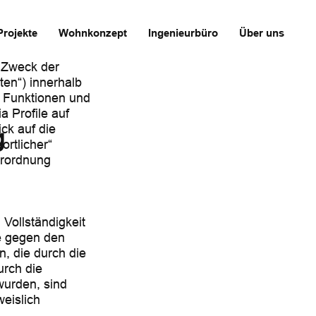
Projekte
Wohnkonzept
Ingenieurbüro
Über uns
d Zweck der
en“) innerhalb
 Funktionen und
a Profile auf
ck auf die
g
ortlicher“
erordnung
 Vollständigkeit
he gegen den
n, die durch die
urch die
wurden, sind
eislich