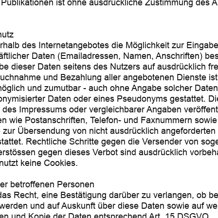
Publikationen ist ohne ausdrückliche Zustimmung des Au
hutz
rhalb des Internetangebotes die Möglichkeit zur Eingabe
ftlicher Daten (Emailadressen, Namen, Anschriften) best
be dieser Daten seitens des Nutzers auf ausdrücklich frei
ruchnahme und Bezahlung aller angebotenen Dienste ist 
möglich und zumutbar - auch ohne Angabe solcher Daten
nymisierter Daten oder eines Pseudonyms gestattet. Di
des Impressums oder vergleichbarer Angaben veröffent
en wie Postanschriften, Telefon- und Faxnummern sowi
e zur Übersendung von nicht ausdrücklich angeforderten
estattet. Rechtliche Schritte gegen die Versender von s
erstössen gegen dieses Verbot sind ausdrücklich vorbeha
nutzt keine Cookies.
der betroffenen Personen
as Recht, eine Bestätigung darüber zu verlangen, ob b
 werden und auf Auskunft über diese Daten sowie auf we
nen und Kopie der Daten entsprechend Art. 15 DSGVO.