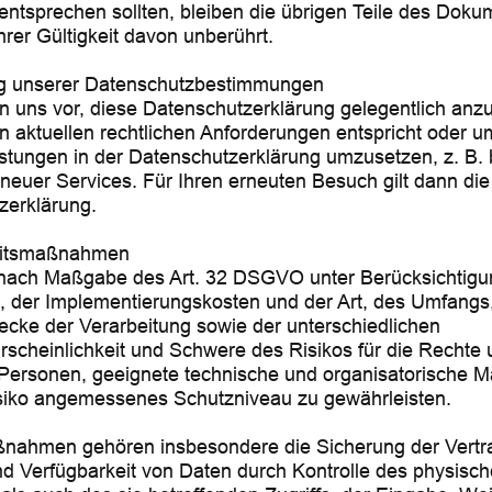
 entsprechen sollten, bleiben die übrigen Teile des Doku
ihrer Gültigkeit davon unberührt.
g unserer Datenschutzbestimmungen
n uns vor, diese Datenschutzerklärung gelegentlich anz
en aktuellen rechtlichen Anforderungen entspricht oder
stungen in der Datenschutzerklärung umzusetzen, z. B. 
neuer Services. Für Ihren erneuten Besuch gilt dann di
zerklärung.
eitsmaßnahmen
n nach Maßgabe des Art. 32 DSGVO unter Berücksichtig
k, der Implementierungskosten und der Art, des Umfang
cke der Verarbeitung sowie der unterschiedlichen
hrscheinlichkeit und Schwere des Risikos für die Rechte 
r Personen, geeignete technische und organisatorische
siko angemessenes Schutzniveau zu gewährleisten.
nahmen gehören insbesondere die Sicherung der Vertrau
und Verfügbarkeit von Daten durch Kontrolle des physis