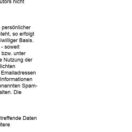
tors nicht
 persönlicher
eht, so erfolgt
williger Basis.
- soweit
 bzw. unter
e Nutzung der
lichten
e Emailadressen
 Informationen
ogenannten Spam-
lten. Die
etreffende Daten
itere