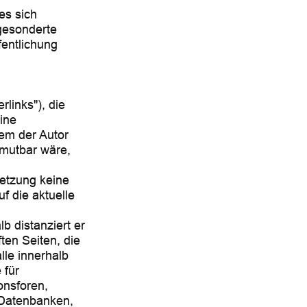
es sich
gesonderte
fentlichung
links"), die
ine
dem der Autor
umutbar wäre,
setzung keine
f die aktuelle
lb distanziert er
ften Seiten, die
lle innerhalb
 für
onsforen,
 Datenbanken,