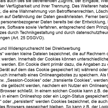
als auch des sie betreffenden Zugriffs, der Eingabe, We
er Verfügbarkeit und ihrer Trennung. Des Weiteren hab
et, die eine Wahrnehmung von Betroffenenrechten, Lösc
n auf Gefährdung der Daten gewährleisten. Ferner berü
 personenbezogener Daten bereits bei der Entwicklung,
re, Software sowie Verfahren, entsprechend dem Prinzi
zes durch Technikgestaltung und durch datenschutzfreu
lungen (Art. 25 DSGVO).
 und Widerspruchsrecht bei Direktwerbung
s“ werden kleine Dateien bezeichnet, die auf Rechnern 
t werden. Innerhalb der Cookies können unterschiedlic
 werden. Ein Cookie dient primär dazu, die Angaben zu
Gerät auf dem das Cookie gespeichert ist) während ode
uch innerhalb eines Onlineangebotes zu speichern. Als
w. „Session-Cookies“ oder „transiente Cookies“, werde
 die gelöscht werden, nachdem ein Nutzer ein Onlineang
Browser schließt. In einem solchen Cookie kann z.B. der
 in einem Onlineshop oder ein Login-Status gespeichert
“ oder „persistent“ werden Cookies bezeichnet, die auc
es Browsers gespeichert bleiben. So kann z.B. der Logi