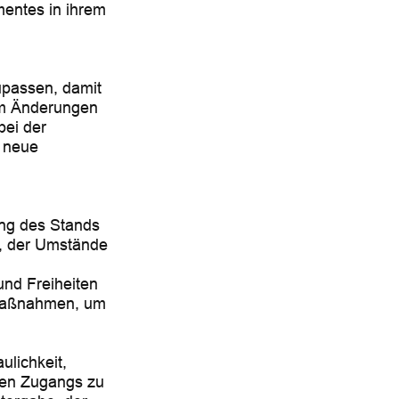
mentes in ihrem
upassen, damit
 um Änderungen
bei der
e neue
ung des Stands
s, der Umstände
und Freiheiten
 Maßnahmen, um
lichkeit,
chen Zugangs zu