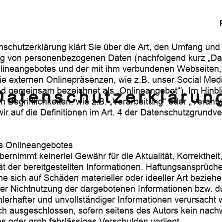
schutzerklärung klärt Sie über die Art, den Umfang un
ng von personenbezogenen Daten (nachfolgend kurz „Dat
lineangebotes und der mit ihm verbundenen Webseiten,
ie externen Onlinepräsenzen, wie z.B. unser Social Medi
d gemeinsam bezeichnet als „Onlineangebot“). Im Hinbli
Datenschutzerklärun
 Begrifflichkeiten, wie z.B. „Verarbeitung“ oder „Verantw
ir auf die Definitionen im Art. 4 der Datenschutzgrundv
es Onlineangebotes
bernimmt keinerlei Gewähr für die Aktualität, Korrektheit,
ät der bereitgestellten Informationen. Haftungsansprüc
he sich auf Schäden materieller oder ideeller Art beziehe
er Nichtnutzung der dargebotenen Informationen bzw. d
lerhafter und unvollständiger Informationen verursacht 
ch ausgeschlossen, sofern seitens des Autors kein nachw
es oder grob fahrlässiges Verschulden vorliegt.