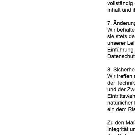
vollständig
Inhalt und 
7. Änderun
Wir behalte
sie stets d
unserer Lei
Einführung 
Datenschut
8. Sicherh
Wir treffe
der Techni
und der Zwe
Eintrittswa
natürliche
ein dem Ri
Zu den Maß
Integrität 