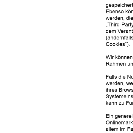
gespeicher
Ebenso kön
werden, di
„Third-Part
dem Verant
(andernfall
Cookies“).
Wir können
Rahmen uns
Falls die N
werden, we
ihres Brows
Systemeins
kann zu Fu
Ein genere
Onlinemarke
allem im Fa