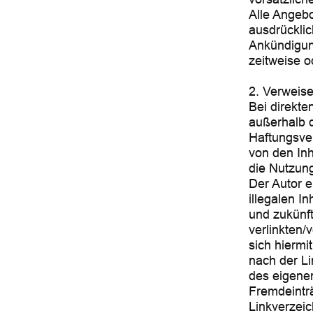
Alle Angebo
ausdrücklic
Ankündigung
zeitweise o
2. Verweise
Bei direkte
außerhalb 
Haftungsver
von den Inh
die Nutzung
Der Autor e
illegalen I
und zukünft
verlinkten/
sich hiermit
nach der Li
des eigenen
Fremdeinträ
Linkverzeic