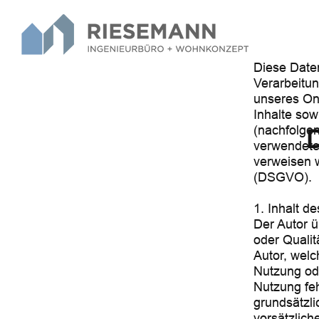
Diese Daten
Verarbeitu
unseres On
Inhalte sow
(nachfolgen
verwendeten
verweisen w
(DSGVO).
1. Inhalt d
Der Autor ü
oder Qualit
Autor, welc
Nutzung od
Nutzung feh
grundsätzli
vorsätzlich