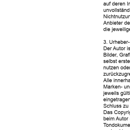
auf deren I
unvollständ
Nichtnutzun
Anbieter de
die jeweilig
3. Urheber
Der Autor i
Bilder, Gr
selbst erst
nutzen ode
zurückzugre
Alle innerh
Marken- un
jeweils gül
eingetragen
Schluss zu 
Das Copyrigh
beim Autor 
Tondokumen