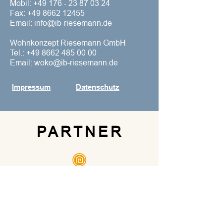
Mobil:
+49 176 - 23 87 03 24
Fax:
+49 8662 12455
Email: info@ib-riesemann.de
Wohnkonzept Riesemann GmbH
Tel.:
+49 8662 485 00 00
Email:
woko@ib-riesemann.de
Impressum
Datenschutz
PARTNER
© Wohnkonzept Riesemann GmbH
∙ HRB 23945 ∙ Amtsgericht
Traunstein
Geschäftsführer ∙ Dipl.-Ing. Mathias
Riesemann B.Sc.